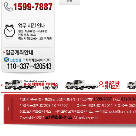
목록
1599-7887
02) 913
서울시 중구 을지로28길 5(을지로4가)
대표전화:
Fax
:
I
I
사업자등록번호:209-13-77407 ㅣ 통신판매업번호:제2011-서울성북-062
상호:오차퀵화물서비스 ㅣ 사이트명:오차퀵화물서비스
문의메일
: jbbbjj@hanmail.net
I
오차퀵화물서비스
Copyright ⓒ 2012
. All rights reserved.