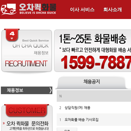
이사 서비스
회사소개
채용공지
채용정보
N
상담직원(여) 채용
2
오차화물 배송 기사모집
1