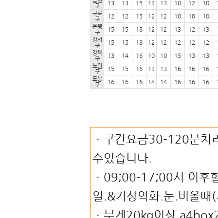
금천
13
13
15
13
13
10
12
10
구
구로
12
12
15
12
12
10
10
10
구
은평
15
15
18
12
12
13
12
13
구
강서
15
15
18
12
12
12
12
12
구
강북
13
14
16
10
10
15
13
13
구
노원
15
15
16
13
13
16
16
16
구
도봉
16
16
16
14
14
16
16
16
구
ㆍ구간요금30-120분처리
수있습니다.
ㆍ09;00-17;00시 
일.&기상악화.눈.비올때(
ㆍ무게20kg이상.a4bo