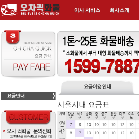
이사 서비스
회사소개
요금이용 안내
요금안내
서울시내 요금표
지역
강남
서초
송파
중
종로
용산
마포
여의
구
구
구
구
구
구
구
도
강남
7
8
10
10
10
10
12
10
구
서초
8
7
10
10
10
10
12
10
구