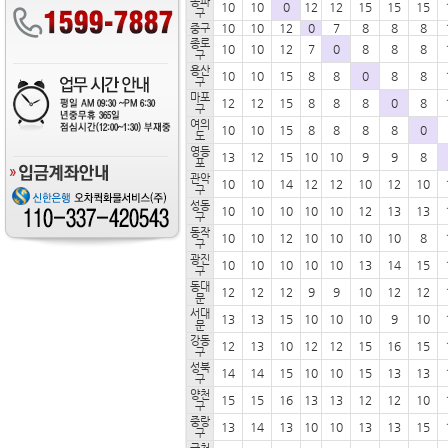
송파
10
10
0
12
12
15
15
15
구
10
10
12
0
7
8
8
8
중구
종로
10
10
12
7
0
8
8
8
구
용산
10
10
15
8
8
0
8
8
구
마포
12
12
15
8
8
8
0
8
구
여의
10
10
15
8
8
8
8
0
도
영등
13
12
15
10
10
9
9
8
포
관악
10
10
14
12
12
10
12
10
구
성동
10
10
10
10
10
12
13
13
구
동작
10
10
12
10
10
10
10
8
구
광진
10
10
10
10
10
13
14
15
구
동대
12
12
12
9
9
10
12
12
문
서대
13
13
15
10
10
10
9
10
문
강동
12
13
10
12
12
15
16
15
구
성북
14
14
15
10
10
15
13
13
구
양천
15
15
16
13
13
12
12
10
구
중랑
13
14
13
10
10
13
13
15
구