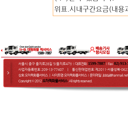
위표.시내구간요금(내용과
1599-7887
02) 913
서울시 중구 을지로28길 5(을지로4가)
대표전화:
Fax
:
I
I
사업자등록번호:209-13-77407 ㅣ 통신판매업번호:제2011-서울성북-062
상호:오차퀵화물서비스 ㅣ 사이트명:오차퀵화물서비스
문의메일
: jbbbjj@hanmail.net
I
오차퀵화물서비스
Copyright ⓒ 2012
. All rights reserved.