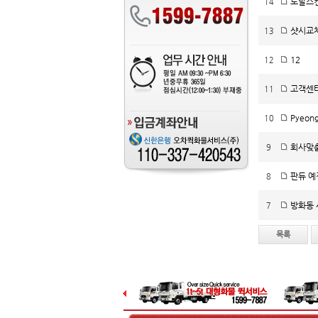
토탈스
14
샷시교
13
12
12
고객센터
11
PyeongC
10
회사맞춤 
9
판듀 예
8
방화동 
7
목록