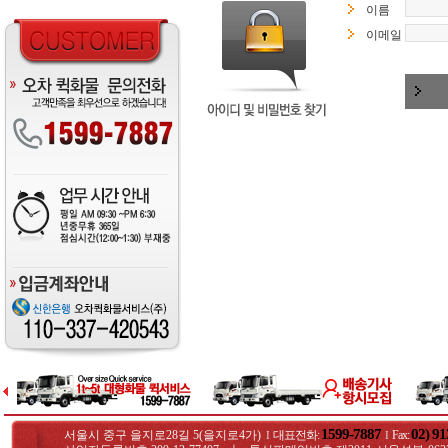
이름
이메일
1599-7887
02) 91
서울시 중구 을지로28길 5(을지로4가)
대표전화:
Fax
:
I
I