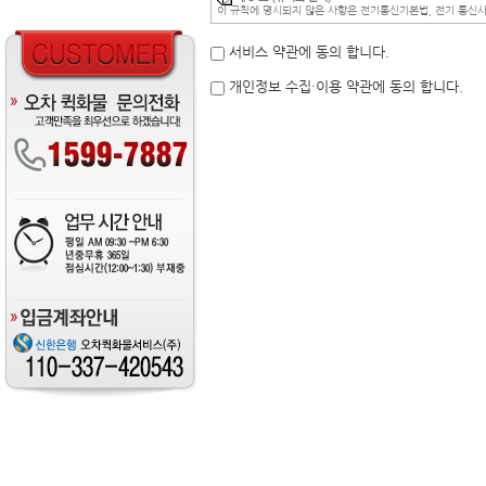
이 규칙에 명시되지 않은 사항은 전기통신기본법, 전기 통신사
제 4 조 (회원의 범위)
① 회원가입을 한자에 한해 회원됨을 원칙으로 합니다.
서비스 약관에 동의 합니다.
② 비회원은 특정 영역의 게시판을 사용하실 수 없습니다.
③ 회원이라 함은 회원과 비회원을 통칭합니다.
④ 기타 언급되지 않은 사항은 일반 통상적 회원가입 기준을 
개인정보 수집·이용 약관에 동의 합니다.
제 5 조 (회원의 의무)
① 회원은 이 규칙에서 규정하는 사항과 공지된 사항을 준수하
② 정식회원은 아래 각 호의 행위를 하여서는 안됩니다.
1. 정당한 이유없이 타인의 명예를 손상시키거나 권리를 침
2. 공공질서 또는 미풍양속을 해하는 행위
3. 본 사이트의 명예를 손상시키거나 운영을 방해하는 행위
4. 국가안전을 위협하거나 범죄와 결부된다고 인정되는 행
5. 본 규칙에 위반하여 회원활동을 하는 행위
6. 기타 현행법에 위배되는 행위
제 6 조 (회원가입 제한)
다음 각호에 해당되는 경우 사전 경고없이 해당 회원에 대해 삭제
① 제 5 조에 의한 회원의 의무를 위반하였을 경우
② 게시판에 불법 성인물 및 음란물을 게시하거나 링크하는 
③ 게시판에 저작권 및 저작인접권을 침해하는 내용을 게시하
④ 회원가입시 거짓정보를 기입한 경우.
⑤회원의 동의없이 상업적 광고성 글을 게제하는 경우.
제 7 조 (게시판 글의 저작권)
① 게시판에 게시한 글의 저작권에 대한 일체의 권리는 해당 
② 게시판의 글과 관련한 모든 법적인 문제에 대한 책임은 해
제 8 조 (내용의 변경 및 추가)
본 운영위가 필요하다고 판단하는 경우 본 홈페이지의 내용을 
제 9 조 (관리운영자의 의무)
회원가입과 관련하여 알게 된 회원의 신상정보를 본인의 승낙
단, 관계법령에 근거하여 관계 기관의 요구가 있는 경우, 운영
제 10 조 (본 사이트의 관리)
① 게시판에 글을 게시, 변경, 삭제의 책임은 해당 글의 게시
② 게시판 글의 손망실에 대비한 원본 및 사본 유지(백업)의 
③ 특정 회원 및 비회원의 게시한 글이 본 사이트의 운영에 타
근차단 즉시 해당 글의 게시자에게 접근차단 사실을 통보하여