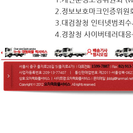
2.정보보호마크인증위원회
3.대검찰청 인터넷범죄수
4.경찰청 사이버테러대응
1599-7887
02) 913
서울시 중구 을지로28길 5(을지로4가)
대표전화:
Fax
:
I
I
사업자등록번호:209-13-77407 ㅣ 통신판매업번호:제2011-서울성북-062
상호:오차퀵화물서비스 ㅣ 사이트명:오차퀵화물서비스
문의메일
: jbbbjj@hanmail.net
I
오차퀵화물서비스
Copyright ⓒ 2012
. All rights reserved.