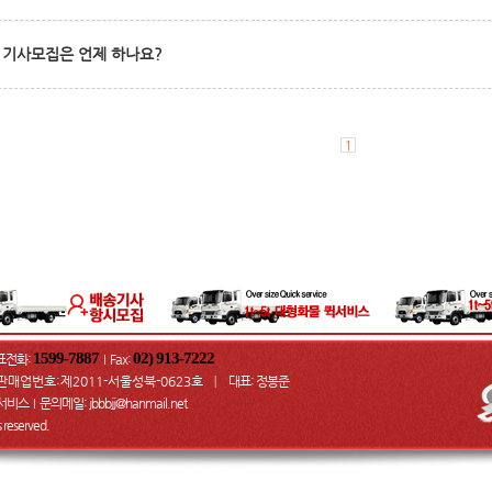
 기사모집은 언제 하나요?
1
1599-7887
02) 913-7222
표전화:
Fax
:
I
판매업번호:제2011-서울성북-0623호
대표: 정봉준
ㅣ
물서비스
문의메일
: jbbbjj@hanmail.net
I
ts reserved.