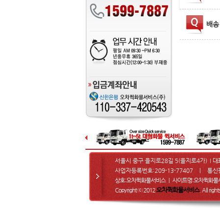
배송
서울시 중구 을지로28길 5(을지로4가)
대
I
사업자등록번호:209-13-77407 ㅣ 통신
상호:오차퀵화물서비스 ㅣ 사이트명:오차퀵화
오차퀵화물서비스
Copyright ⓒ 2012
. All righ