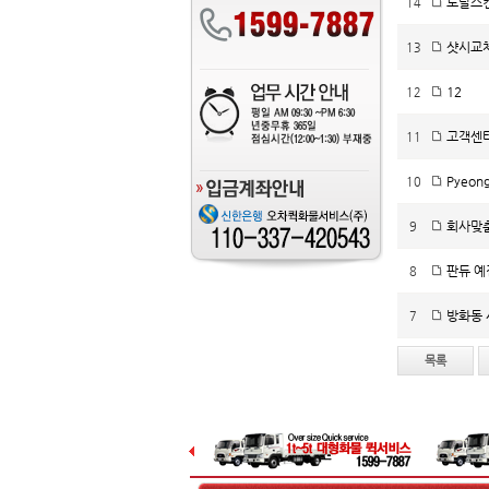
토탈스
14
샷시교
13
12
12
고객센터
11
PyeongC
10
회사맞춤 
9
판듀 예
8
방화동 
7
목록