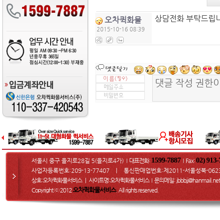
상담전화 부탁드립
오차퀵화물
2015-10-16 08:39
1599-7887
02) 913
서울시 중구 을지로28길 5(을지로4가)
대표전화:
Fax
:
I
I
사업자등록번호:209-13-77407 ㅣ 통신판매업번호:제2011-서울성북-062
상호:오차퀵화물서비스 ㅣ 사이트명:오차퀵화물서비스
문의메일
: jbbbjj@hanmail.net
I
오차퀵화물서비스
Copyright ⓒ 2012
. All rights reserved.