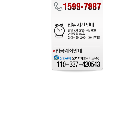
샷시교체비용
란다샷시교체
교체비용,3
체업체,34
교체가격,작
체비용,창호
문가격,창호
평샷시교체비
적내는방법,
아파트샷시굡
종류,40평
시수리비용,
수리,대구샷
시교체비용,
샷시견적내는
수리,대전샷
란다샷시교체
샷시저렴한곳