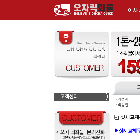
이사
고객센터
ㆍ
작성자
ㆍ
작성일
샷시교체
▶샷시교체무