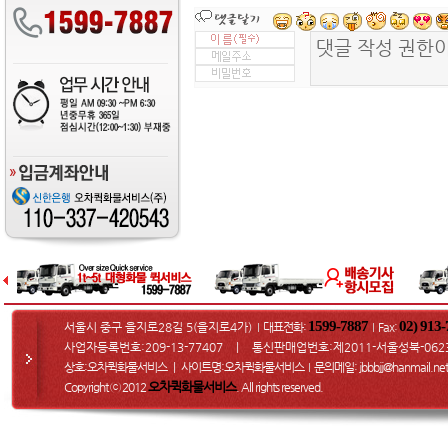
1599-7887
02) 913
서울시 중구 을지로28길 5(을지로4가)
대표전화:
Fax
:
I
I
사업자등록번호:209-13-77407 ㅣ 통신판매업번호:제2011-서울성북-062
상호:오차퀵화물서비스 ㅣ 사이트명:오차퀵화물서비스
문의메일
: jbbbjj@hanmail.net
I
오차퀵화물서비스
Copyright ⓒ 2012
. All rights reserved.