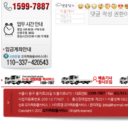
1599-7887
02) 913
서울시 중구 을지로28길 5(을지로4가)
대표전화:
Fax
:
I
I
사업자등록번호:209-13-77407 ㅣ 통신판매업번호:제2011-서울성북-062
상호:오차퀵화물서비스 ㅣ 사이트명:오차퀵화물서비스
문의메일
: jbbbjj@hanmail.net
I
오차퀵화물서비스
Copyright ⓒ 2012
. All rights reserved.