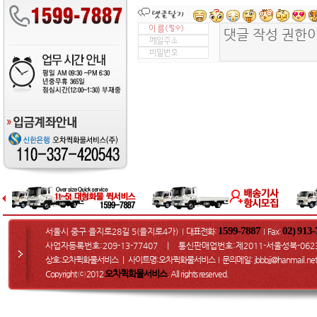
1599-7887
02) 913
서울시 중구 을지로28길 5(을지로4가)
대표전화:
Fax
:
I
I
사업자등록번호:209-13-77407 ㅣ 통신판매업번호:제2011-서울성북-062
상호:오차퀵화물서비스 ㅣ 사이트명:오차퀵화물서비스
문의메일
: jbbbjj@hanmail.net
I
오차퀵화물서비스
Copyright ⓒ 2012
. All rights reserved.