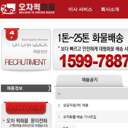
이사 서비스
회사소개
채용공지
채용정보
N
상담직원(여) 채용
2
오차화물 배송 기사모집
1