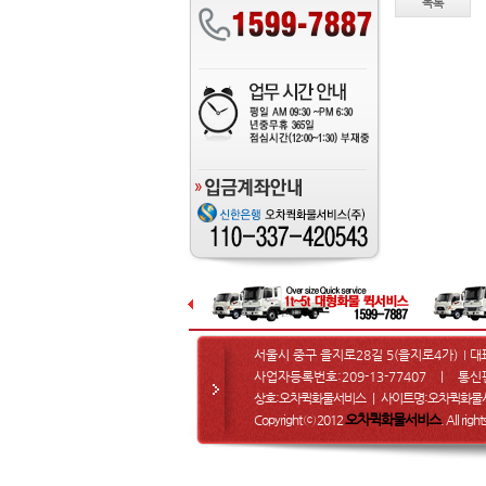
목록
서울시 중구 을지로28길 5(을지로4가)
대
I
사업자등록번호:209-13-77407 ㅣ 통신
상호:오차퀵화물서비스 ㅣ 사이트명:오차퀵화
오차퀵화물서비스
Copyright ⓒ 2012
. All righ