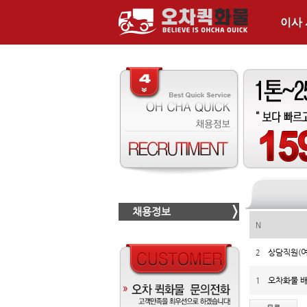
이사
채용정보
N
상담직원(여
2
오차화물 
1