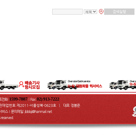
1599-7887
02) 913-7222
표전화:
Fax
:
I
판매업번호:제2011-서울성북-0623호
대표: 정봉준
ㅣ
물서비스
문의메일
: jbbbjj@hanmail.net
I
ts reserved.