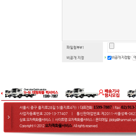
파일첨부#1
비공개 지정함
비공개 지정
1599-7887
02) 913
서울시 중구 을지로28길 5(을지로4가)
대표전화:
Fax
:
I
I
사업자등록번호:209-13-77407 ㅣ 통신판매업번호:제2011-서울성북-062
상호:오차퀵화물서비스 ㅣ 사이트명:오차퀵화물서비스
문의메일
: jbbbjj@hanmail.net
I
오차퀵화물서비스
Copyright ⓒ 2012
. All rights reserved.