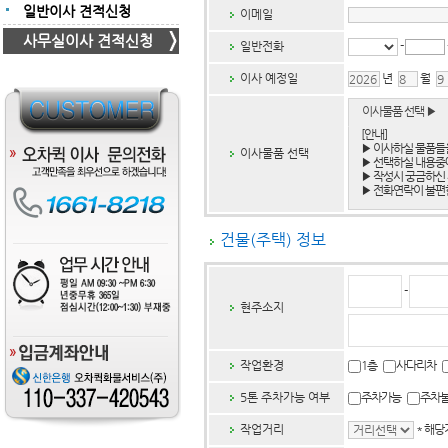
일반이사 견적신청
이메일
사무실이사 견적신청
일반전화
-
이사 예정일
년
월
이사물품 선택 ▶
[안내]
▶ 이사하실 물품들
이사물품 선택
▶ 선택하실 내용중
▶ 작성시 궁금하신 
▶ 전화연락이 불편한
건물(주택) 정보
-
현주소지
작업환경
1층
사다리차
5톤 주차가능 여부
주차가능
주차
작업거리
* 해당