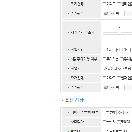
주거형태
아파트
빌라,
주거평수
평 =
-
새거주지 주소지
작업환경
1층
사다리차
5톤 주차가능 여부
주차가능
주차
작업거리
* 해당
주거형태
아파트
빌라,
주거평수
평 =
옵션 사항
에어컨 탈부착 여부
ㆍ
탈부착:
사다리차
출발지
도착지
돌침대
싱글형 돌침대