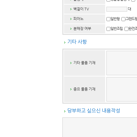
벽걸이 TV
대
피아노
일반형
그랜드
분해장 여부
일반조립
완전
기타 사항
기타 물품 기재
중요 물품 기재
당부하고 싶으신 내용작성