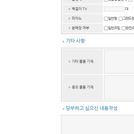
벽걸이 TV
대
피아노
일반형
그랜드
분해장 여부
일반조립
완전
기타 사항
기타 물품 기재
중요 물품 기재
당부하고 싶으신 내용작성