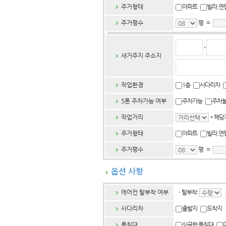
주거형태
아파트
빌라,
주거평수
평 =
-
새거주지 주소지
작업환경
1층
사다리차
5톤 주차가능 여부
주차가능
주차
작업거리
* 해당
주거형태
아파트
빌라,
주거평수
평 =
옵션 사항
에어컨 탈부착 여부
ㆍ
탈부착:
사다리차
출발지
도착지
돌침대
싱글형 돌침대