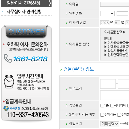
일반이사 견적신청
이메일
사무실이사 견적신청
일반전화
-
이사 예정일
년
월
이사물품 선택 ▶
[안내]
▶ 이사하실 물품들
이사물품 선택
▶ 선택하실 내용중
▶ 작성시 궁금하신 
▶ 전화연락이 불편한
건물(주택) 정보
-
현주소지
작업환경
1층
사다리차
5톤 주차가능 여부
주차가능
주차
작업거리
* 해당