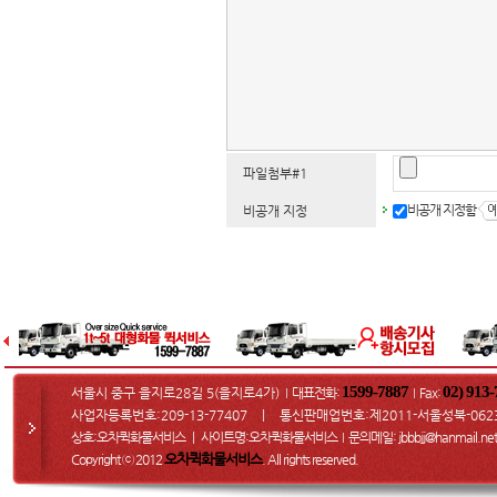
파일첨부#1
비공개 지정함
비공개 지정
1599-7887
02) 913
서울시 중구 을지로28길 5(을지로4가)
대표전화:
Fax
:
I
I
사업자등록번호:209-13-77407 ㅣ 통신판매업번호:제2011-서울성북-062
상호:오차퀵화물서비스 ㅣ 사이트명:오차퀵화물서비스
문의메일
: jbbbjj@hanmail.net
I
오차퀵화물서비스
Copyright ⓒ 2012
. All rights reserved.