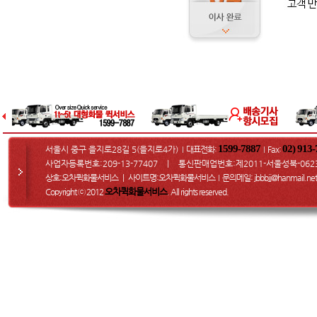
1599-7887
02) 913
서울시 중구 을지로28길 5(을지로4가)
대표전화:
Fax
:
I
I
사업자등록번호:209-13-77407 ㅣ 통신판매업번호:제2011-서울성북-062
상호:오차퀵화물서비스 ㅣ 사이트명:오차퀵화물서비스
문의메일
: jbbbjj@hanmail.net
I
오차퀵화물서비스
Copyright ⓒ 2012
. All rights reserved.