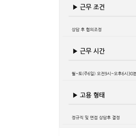
▶ 근무 조건
상담 후 협의조정
▶ 근무 시간
월~토(주6일) 오전9시~오후6시30
▶ 고용 형태
정규직 및 면접 상담후 결정