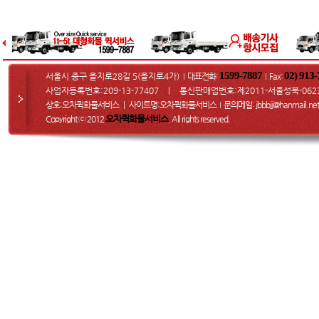
1599-7887
02) 913
서울시 중구 을지로28길 5(을지로4가)
대표전화:
Fax
:
I
I
사업자등록번호:209-13-77407 ㅣ 통신판매업번호:제2011-서울성북-062
상호:오차퀵화물서비스 ㅣ 사이트명:오차퀵화물서비스
문의메일
: jbbbjj@hanmail.net
I
오차퀵화물서비스
Copyright ⓒ 2012
. All rights reserved.