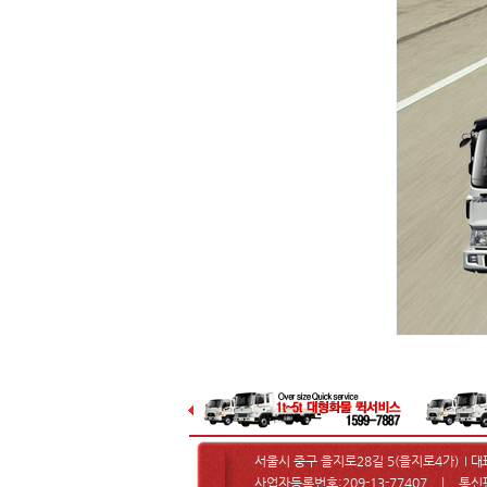
서울시 중구 을지로28길 5(을지로4가)
대
I
사업자등록번호:209-13-77407 ㅣ 통신