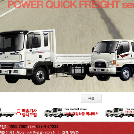
목록
1599-7887
02) 913-7222
표전화:
Fax
:
I
판매업번호:제2011-서울성북-0623호
대표: 정봉준
ㅣ