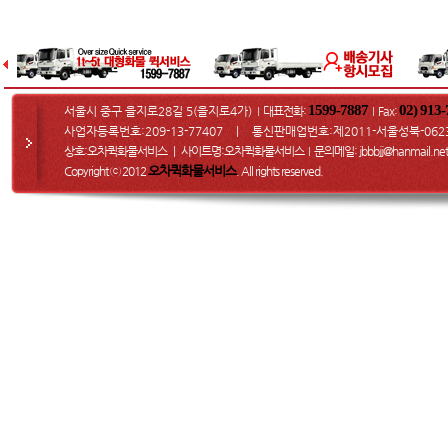
1599-7887
02) 913
서울시 중구 을지로28길 5(을지로4가)
대표전화:
Fax
:
I
I
사업자등록번호:209-13-77407 ㅣ 통신판매업번호:제2011-서울성북-062
상호:오차퀵화물서비스 ㅣ 사이트명:오차퀵화물서비스
문의메일
: jbbbjj@hanmail.net
I
오차퀵화물서비스
Copyright ⓒ 2012
. All rights reserved.